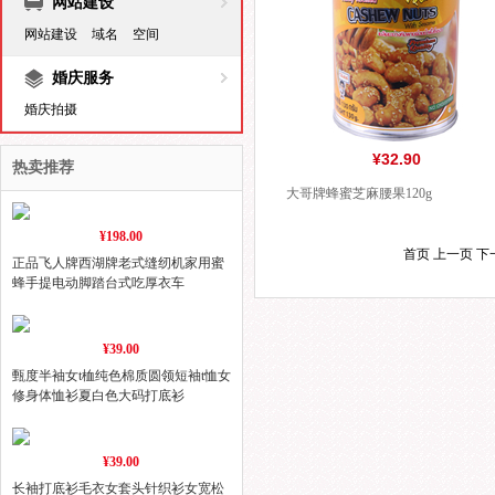
网站建设
网站建设
域名
空间
婚庆服务
婚庆拍摄
¥32.90
热卖推荐
大哥牌蜂蜜芝麻腰果120g
¥198.00
首页 上一页 下
正品飞人牌西湖牌老式缝纫机家用蜜
蜂手提电动脚踏台式吃厚衣车
¥39.00
甄度半袖女t桖纯色棉质圆领短袖t恤女
修身体恤衫夏白色大码打底衫
¥39.00
长袖打底衫毛衣女套头针织衫女宽松