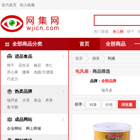
设为首页
加入收藏
热门搜索：
卷心酥
饼干
全部商品分类
首页
全部商品
一
进品食品
首页
腰果
列表
饼干
花生豆
豌豆
杏仁
电风扇
- 商品筛选
开心果
腰果
泡面/方便面
巧克力
品牌：
全部品牌
瑞丹多
热卖品牌
瑞丹多
大哥
喜达
养养
排序：
销量
价格
浏览量
拿卡图
成品网站
企业网站
网上商城