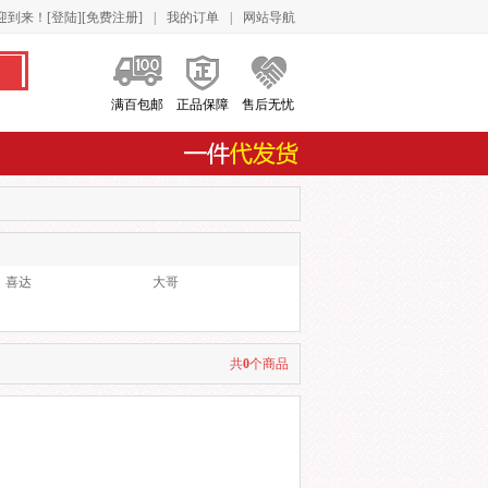
迎到来！[
登陆
][
免费注册
]
|
我的订单
|
网站导航
满百包邮
正品保障
售后无忧
喜达
大哥
共
0
个商品