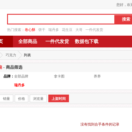
您好，欢
热门搜索：
卷心酥
饼干
瑞丹多
花生豆
大哥
一件代发货
页
全部商品
一件代发货
数据包下载
巧克力
列表
扇
- 商品筛选
品牌：
全部品牌
拿卡图
养养
瑞丹多
销量
价格
浏览量
上架时间
没有找到合乎条件的记录