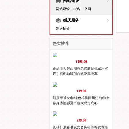
网站建设
网站建设
域名
空间
婚庆服务
婚庆拍摄
热卖推荐
¥198.00
正品飞人牌西湖牌老式缝纫机家用蜜
蜂手提电动脚踏台式吃厚衣车
¥39.00
甄度半袖女t桖纯色棉质圆领短袖t恤女
修身体恤衫夏白色大码打底衫
¥39.00
长袖打底衫毛衣女套头针织衫女宽松