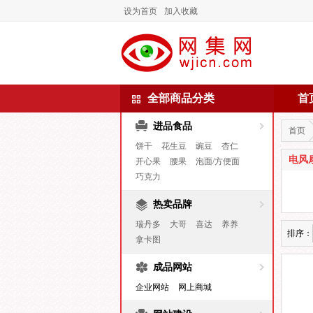
设为首页
加入收藏
全部商品分类
首
进品食品
首页
饼干
花生豆
豌豆
杏仁
电风
开心果
腰果
泡面/方便面
巧克力
热卖品牌
瑞丹多
大哥
喜达
养养
排序：
拿卡图
成品网站
企业网站
网上商城