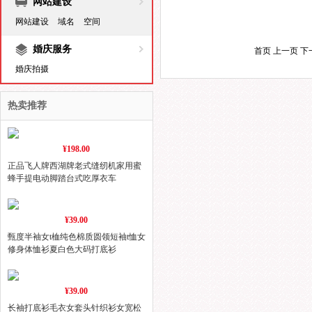
网站建设
网站建设
域名
空间
婚庆服务
首页 上一页 下
婚庆拍摄
热卖推荐
¥198.00
正品飞人牌西湖牌老式缝纫机家用蜜
蜂手提电动脚踏台式吃厚衣车
¥39.00
甄度半袖女t桖纯色棉质圆领短袖t恤女
修身体恤衫夏白色大码打底衫
¥39.00
长袖打底衫毛衣女套头针织衫女宽松