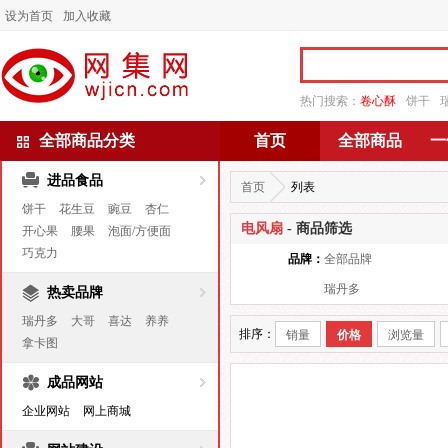
设为首页
加入收藏
热门搜索：
卷心酥
饼干
全部商品分类
首页
全部商品
一
进品食品
首页
列表
饼干
花生豆
豌豆
杏仁
电风扇
- 商品筛选
开心果
腰果
泡面/方便面
巧克力
品牌：
全部品牌
瑞丹多
热卖品牌
瑞丹多
大哥
喜达
养养
排序：
销量
价格
浏览量
拿卡图
成品网站
企业网站
网上商城